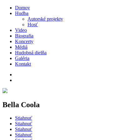
Domov
Hudba
Autorské projekty
Hosť
Video
Biografia
Koncerty
Médiá
Hudobná dielňa
Galéria
Kontakt
Bella Coola
Stiahnuť
Stiahnuť
Stiahnuť
Stiahnuť